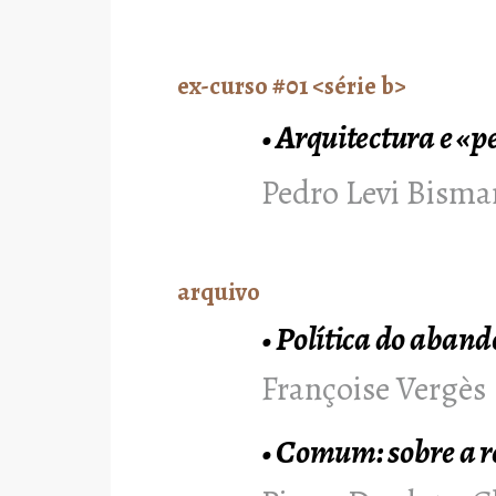
ex-curso #01 <série b>
•
Arquitectura e «
Pedro Levi Bisma
arquivo
•
Política do aband
Françoise Vergès
•
Comum: sobre a r