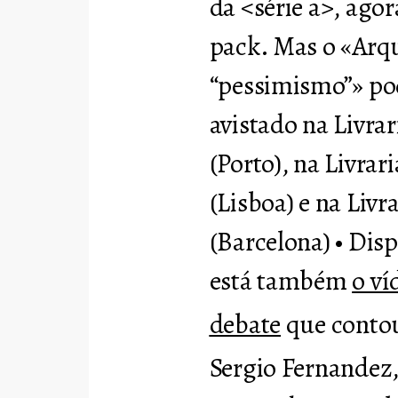
da <série a>, ago
pack. Mas o «Arqu
“pessimismo”» po
avistado na Livrar
(Porto), na Livrar
(Lisboa) e na Livra
(Barcelona) • Disp
está também
o ví
debate
que contou
Sergio Fernandez