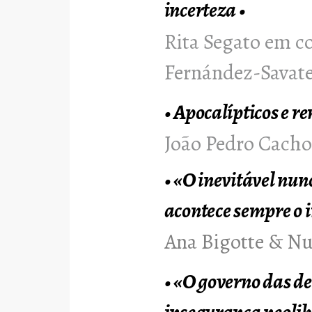
incerteza
•
Rita Segato em 
Fernández-Savat
•
Apocalípticos e r
João Pedro Cach
•
«O inevitável nun
acontece sempre o 
Ana Bigotte & N
•
«O governo das de