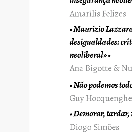
insegurança neolib
Amarílis Felizes
•
Maurizio Lazzara
desigualdades: crí
neoliberal»
•
Ana Bigotte & N
•
Não podemos todo
Guy Hocquengh
•
Demorar, tardar, r
Diogo Simões