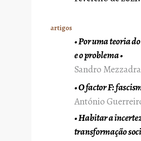
artigos
•
Por uma teoria do
e o problema
•
Sandro Mezzadra
•
O factor F: fascis
António Guerreir
•
Habitar a incertez
transformação soci