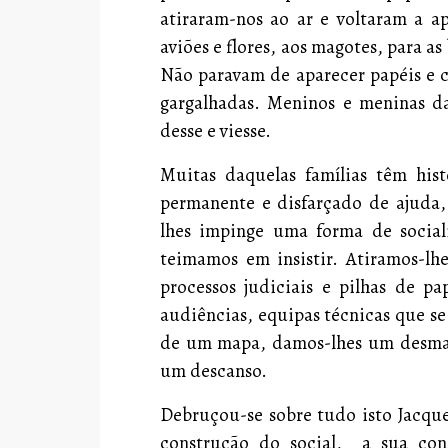
atiraram-nos ao ar e voltaram a a
aviões e flores, aos magotes, para a
Não paravam de aparecer papéis e c
gargalhadas. Meninos e meninas d
desse e viesse.
Muitas daquelas famílias têm his
permanente e disfarçado de ajuda,
lhes impinge uma forma de social
teimamos em insistir. Atiramos-lh
processos judiciais e pilhas de pa
audiências, equipas técnicas que s
de um mapa, damos-lhes um desmap
um descanso.
Debruçou-se sobre tudo isto Jacque
construção do social,
a sua con