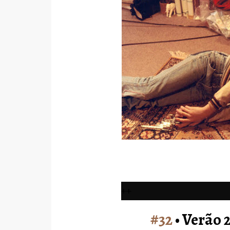
++
#32
• Verão 