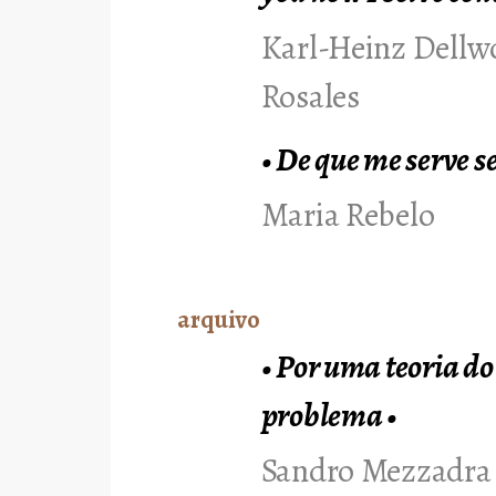
Karl-Heinz Dellwo
Rosales
•
De que me serve s
Maria Rebelo
arquivo
•
Por uma teoria do 
problema
•
Sandro Mezzadra