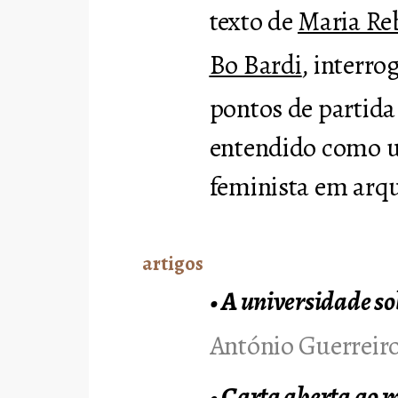
texto de
Maria Reb
Bo Bardi
,
interrog
pontos de partida
entendido como u
feminista em arqu
artigos
•
A universidade so
António Guerreir
•
Carta aberta ao mi