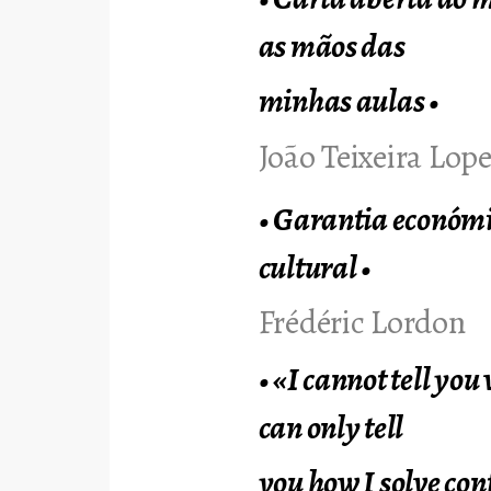
as mãos das
minhas aulas
•
João Teixeira Lop
•
Garantia económi
cultural
•
Frédéric Lordon
•
«I cannot tell you
can only tell
you how I solve con