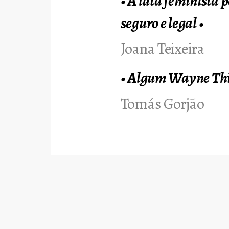
•
A luta feminista 
seguro e legal
•
Joana Teixeira
•
Algum Wayne Th
Tomás Gorjão