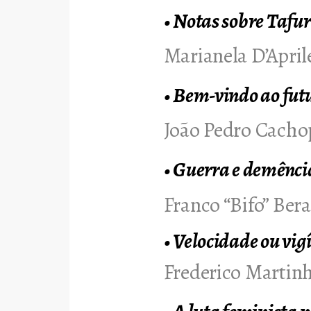
•
Notas sobre Tafuri
Marianela D’Apri
•
Bem-vindo ao futu
João Pedro Cacho
•
Guerra e demência
Franco “Bifo” Bera
•
Velocidade ou vigí
Frederico Martin