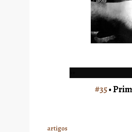
++
#35
• Prim
artigos