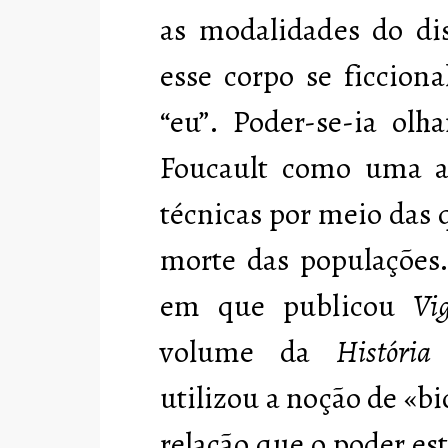
as modalidades do di
esse corpo se ficciona
“eu”. Poder-se-ia olh
Foucault como uma aná
técnicas por meio das q
morte das populações.
em que publicou
Vi
volume da
História
utilizou a noção de «bi
relação que o poder es