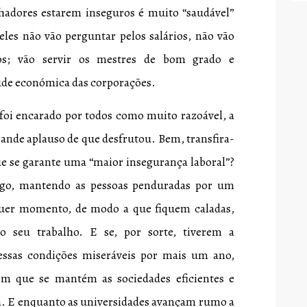
lhadores estarem inseguros é muito “saudável”
 eles não vão perguntar pelos salários, não vão
ios; vão servir os mestres de bom grado e
aúde económica das corporações.
foi encarado por todos como muito razoável, a
grande aplauso de que desfrutou. Bem, transfira-
que se garante uma “maior insegurança laboral”?
ego, mantendo as pessoas penduradas por um
uer momento, de modo a que fiquem caladas,
 seu trabalho. E se, por sorte, tiverem a
essas condições miseráveis por mais um ano,
im que se mantém as sociedades eficientes e
a. E enquanto as universidades avançam rumo a