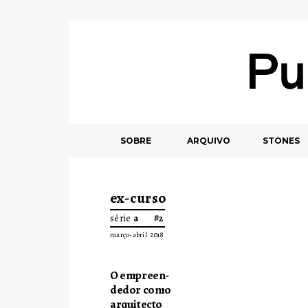
SOBRE
ARQUIVO
STONES
ex-curso
série
a #2
março-abril 2018
O
empreen-
dedor
como
arquitecto