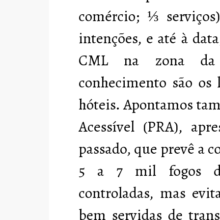
comércio;
⅓
serviços)
intenções, e até à dat
CML na zona da 
conhecimento são os l
hóteis. Apontamos ta
Acessível (PRA), ap
passado, que prevê a c
5 a 7 mil fogos di
controladas, mas evit
bem servidas de trans